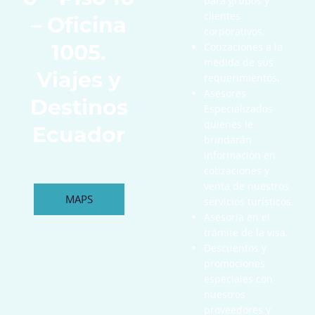
para grupos y
clientes
– Oficina
corporativos.
1005.
Cotizaciones a la
medida de sus
Viajes y
requerimientos.
Asesores
Destinos
Especializados
quienes le
Ecuador
brindarán
información en
cotizaciones y
venta de nuestros
MAPS
servicios turísticos.
Asesoría en el
trámite de la visa.
Descuentos y
promociones
especiales con
nuestros
proveedores y