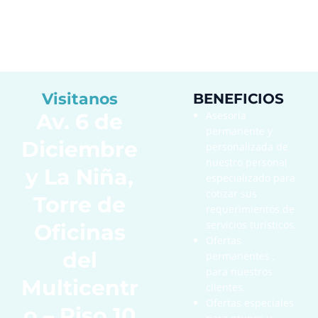
Visitanos
BENEFICIOS
Av. 6 de
Asesoría
permanente y
Diciembre
personalizada de
nuestro personal
y La Niña,
especializado para
cotizar sus
Torre de
requerimientos de
servicios turísticos.
Oficinas
Ofertas
del
permanentes ,
para nuestros
Multicentr
clientes.
Ofertas especiales
o – Piso 10