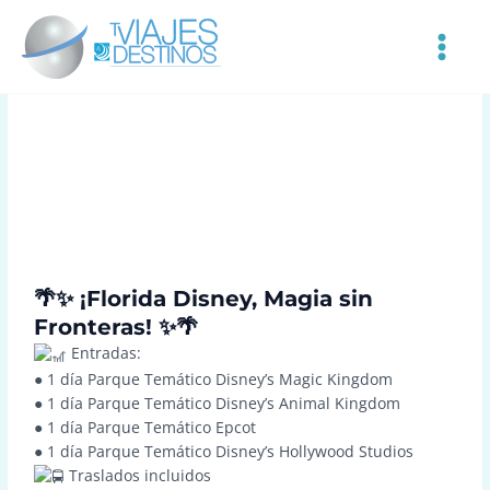
Ir
MAIN
al
MEN
contenido
🌴✨ ¡Florida Disney, Magia sin
Fronteras! ✨🌴
Entradas:
● 1 día Parque Temático Disney’s Magic Kingdom
● 1 día Parque Temático Disney’s Animal Kingdom
● 1 día Parque Temático Epcot
● 1 día Parque Temático Disney’s Hollywood Studios
Traslados incluidos