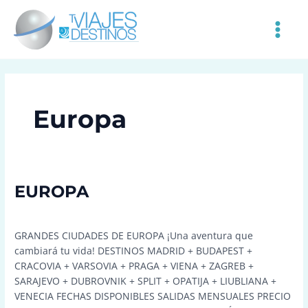
Ir
MAIN
al
MEN
contenido
Europa
EUROPA
EUROPA
Europa
,
Uncategorized
/
Néstor
GRANDES CIUDADES DE EUROPA ¡Una aventura que
cambiará tu vida! DESTINOS MADRID + BUDAPEST +
CRACOVIA + VARSOVIA + PRAGA + VIENA + ZAGREB +
SARAJEVO + DUBROVNIK + SPLIT + OPATIJA + LIUBLIANA +
VENECIA FECHAS DISPONIBLES SALIDAS MENSUALES PRECIO